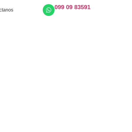
099 09 83591
ctanos