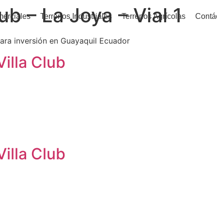
lub – La Joya – Vial 1
merciales
Terrenos Industriales
Terrenos Agrícolas
Contá
para inversión en Guayaquil Ecuador
illa Club
illa Club